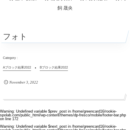
飼 晟央
フォト
Aブロック結果2022
Bブロック結果2022
November
3
,
2022
Warning
: Undefined variable $prev_post in
/home/greencard16/rookie-
spolab.com/public_html/wp-content/themes/dp-fresco/mobile/footer-bar.php
on line
172
Warning
: Undefined variable $next_post in
/home/greencard16/rookie-