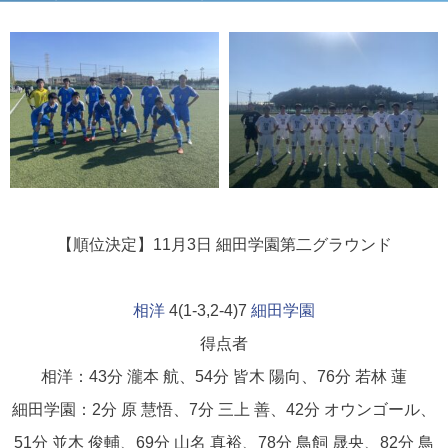
【順位決定】11月3日
細田学園第二グラウンド
相洋
4(1-3,2-4)7
細田学園
得点者
相洋：43分 瀧本 航、54分 皆木 陽向、76分 若林 蓮
細田学園：2分 原 慧悟、7分 三上 善、42分 オウンゴール、
51分 並木 俊輔、69分 山名 真裕、78分 鳥飼 晟央、82分 鳥