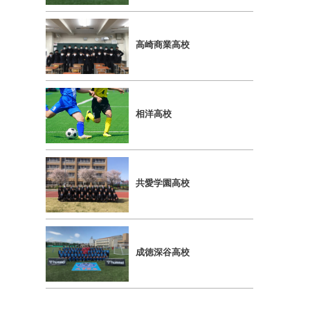
⾼崎商業⾼校
相洋⾼校
共愛学園⾼校
成徳深⾕⾼校