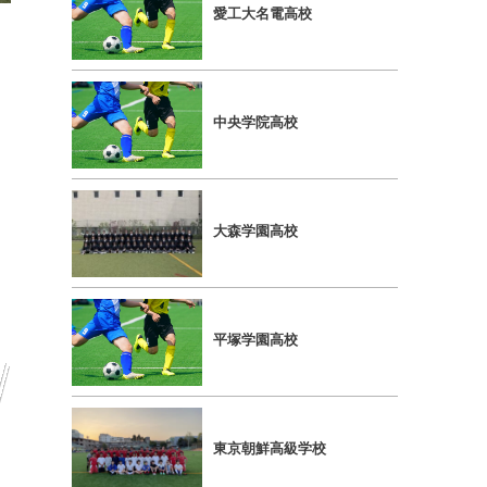
愛⼯⼤名電⾼校
中央学院⾼校
⼤森学園⾼校
平塚学園⾼校
東京朝鮮⾼級学校