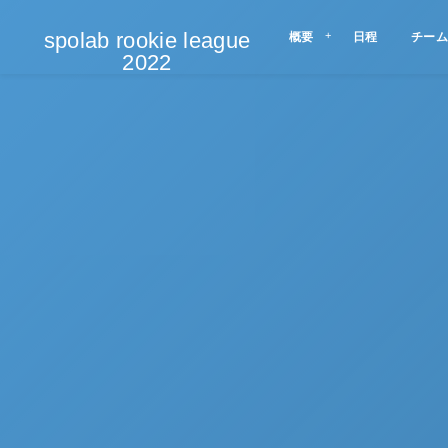
spolab rookie league
概要
日程
チーム
2022