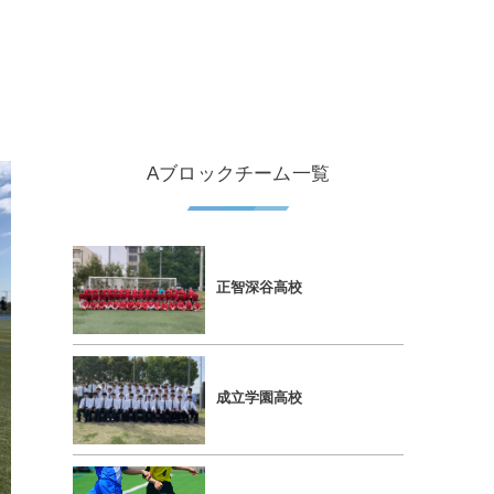
Aブロックチーム一覧
正智深⾕⾼校
成⽴学園⾼校