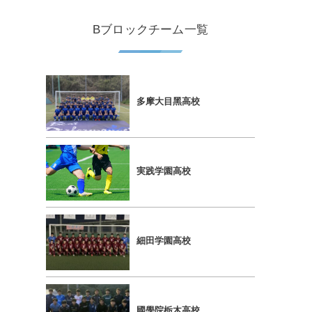
Bブロックチーム一覧
多摩⼤⽬⿊⾼校
実践学園⾼校
細⽥学園⾼校
國學院栃⽊⾼校