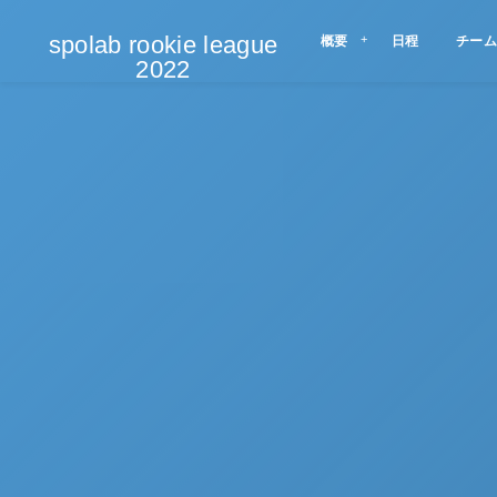
spolab rookie league
概要
日程
チーム
2022