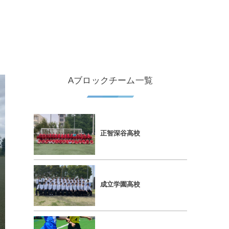
Aブロックチーム一覧
正智深⾕⾼校
成⽴学園⾼校