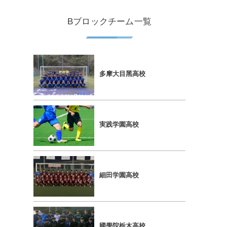
Bブロックチーム一覧
多摩⼤⽬⿊⾼校
実践学園⾼校
細⽥学園⾼校
國學院栃⽊⾼校