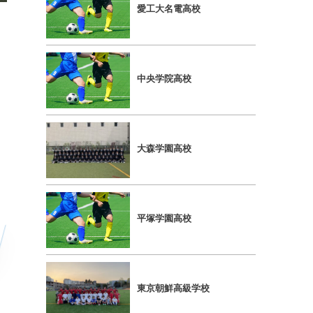
愛⼯⼤名電⾼校
中央学院⾼校
⼤森学園⾼校
平塚学園⾼校
東京朝鮮⾼級学校