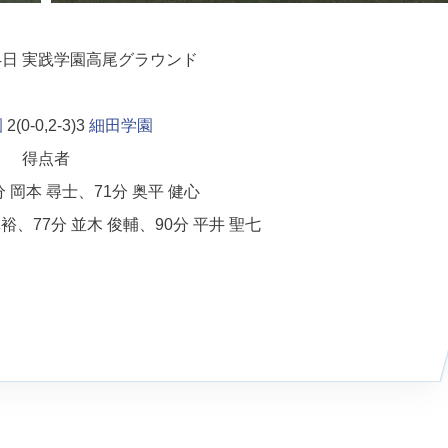
4日
実践学園高尾グラウンド
園
2(0-0,2-3)3
細田学園
得点者
 岡本 尋士、71分 奥平 健心
裕、77分 並木 俊輔、90分 平井 聖七