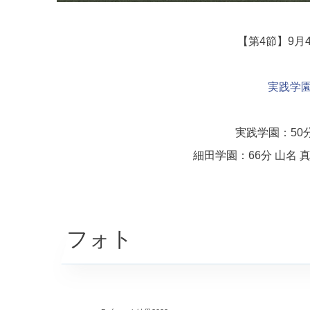
【第4節】9月
実践学
実践学園：50分
細田学園：66分 山名 真
フォト