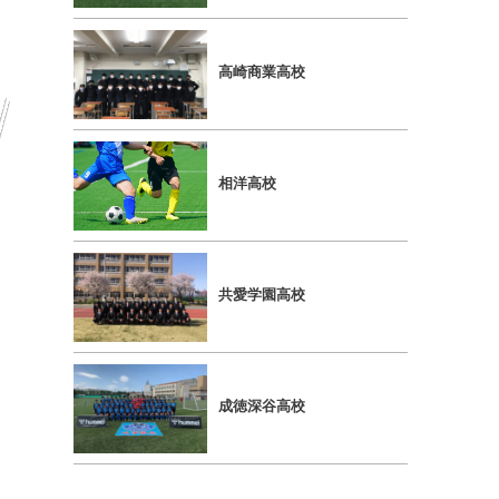
⾼崎商業⾼校
相洋⾼校
共愛学園⾼校
成徳深⾕⾼校