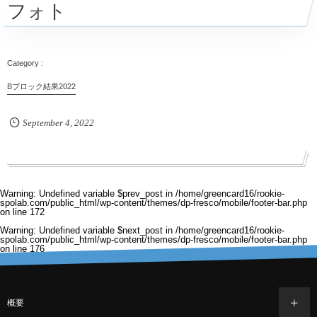
フォト
Bブロック結果2022
September
4
,
2022
Warning
: Undefined variable $prev_post in
/home/greencard16/rookie-
spolab.com/public_html/wp-content/themes/dp-fresco/mobile/footer-bar.php
on line
172
Warning
: Undefined variable $next_post in
/home/greencard16/rookie-
spolab.com/public_html/wp-content/themes/dp-fresco/mobile/footer-bar.php
on line
176
概要