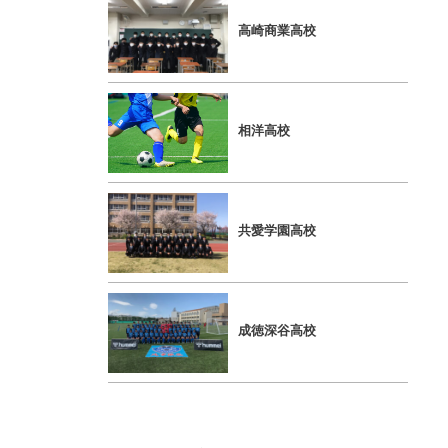
⾼崎商業⾼校
相洋⾼校
共愛学園⾼校
成徳深⾕⾼校