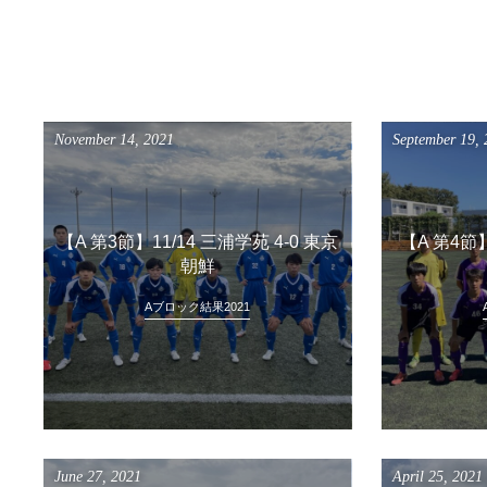
November
14
,
2021
September
19
,
【A 第3節】11/14 三浦学苑 4-0 東京
【A 第4節】
朝鮮
Aブロック結果2021
June
27
,
2021
April
25
,
2021