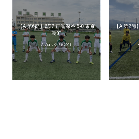
【A 第6節】6/27 正智深谷 5-0 東京
【A 第2節】
朝鮮
Aブロック結果2021