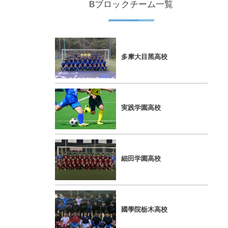
Bブロックチーム一覧
多摩⼤⽬⿊⾼校
実践学園⾼校
細⽥学園⾼校
國學院栃⽊⾼校