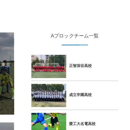
Aブロックチーム一覧
1 東京
正智深⾕⾼校
成⽴学園⾼校
愛⼯⼤名電⾼校