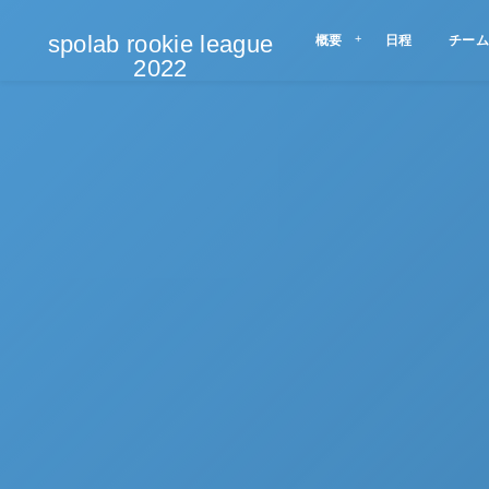
spolab rookie league
概要
日程
チーム
2022