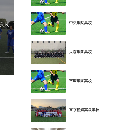
中央学院⾼校
 実践
⼤森学園⾼校
平塚学園⾼校
東京朝鮮⾼級学校