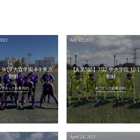
2021
July
22
,
2021
9/19 大森学園 6-1 東京
【A 第5節】7/22 中央学院 10-
朝鮮
朝鮮
Aブロック結果2021
Aブロック結果2021
April
24
,
2021