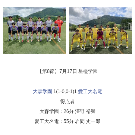
【第8節】7月17日 星槎学園
大森学園
1(1-0,0-1)1
愛工大名電
得点者
大森学園：26分 深野 裕舜
愛工大名電：55分 岩間 丈一郎