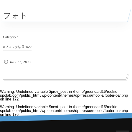
フォト
Aブロック結果2022
July
17
,
2022
Warning
: Undefined variable $prev_post in
/home/greencard16/rookie-
spolab.com/public_html/wp-content/themes/dp-fresco/mobile/footer-bar.php
on line
172
Warning
: Undefined variable $next_post in
/home/greencard16/rookie-
spolab.com/public_html/wp-content/themes/dp-fresco/mobile/footer-bar.php
on line
176