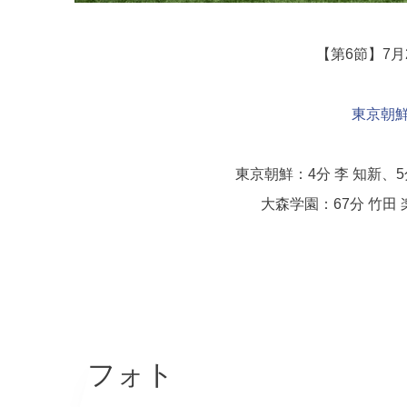
【第6節】7月
東京朝
東京朝鮮：4分 李 知新、5分
大森学園：67分 竹田 
フォト