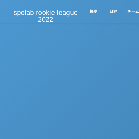
spolab rookie league
概要
日程
チーム
2022