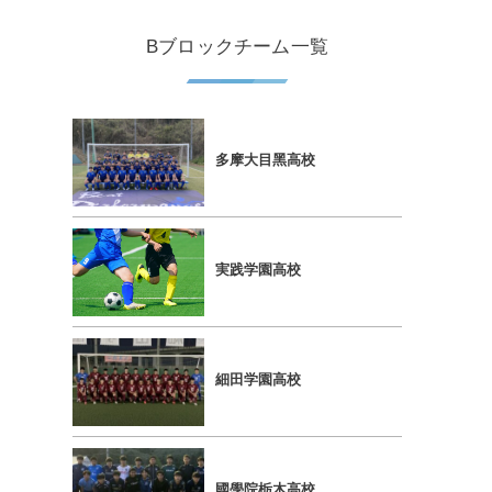
Bブロックチーム一覧
多摩⼤⽬⿊⾼校
実践学園⾼校
細⽥学園⾼校
國學院栃⽊⾼校