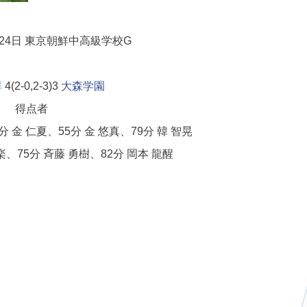
24日
東京朝鮮中高級学校G
鮮
4(2-0,2-3)3
大森学園
得点者
 金 仁夏、55分 金 悠真、79分 韓 智晃
楽、75分 斉藤 勇樹、82分 岡本 龍醒