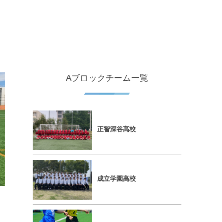
Aブロックチーム一覧
正智深⾕⾼校
成⽴学園⾼校