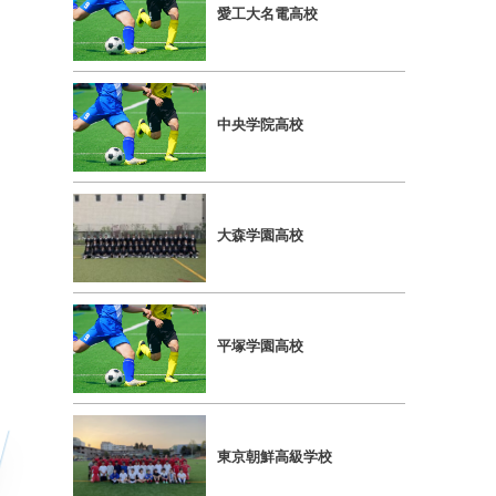
愛⼯⼤名電⾼校
中央学院⾼校
⼤森学園⾼校
平塚学園⾼校
東京朝鮮⾼級学校