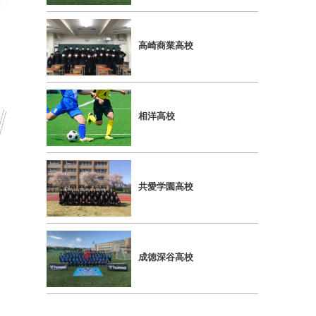
⾼崎商業⾼校
相洋⾼校
共愛学園⾼校
成徳深⾕⾼校