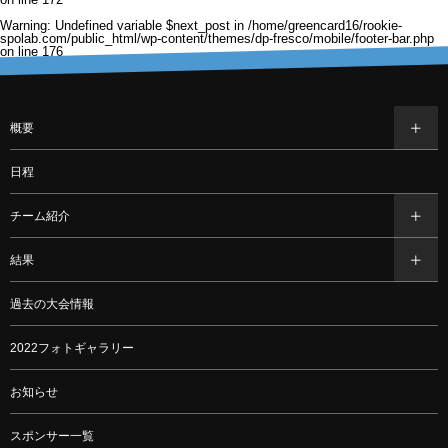
Warning
: Undefined variable $next_post in
/home/greencard16/rookie-
spolab.com/public_html/wp-content/themes/dp-fresco/mobile/footer-bar.php
on line
176
概要
日程
チーム紹介
結果
過去の大会情報
2022フォトギャラリー
お知らせ
スポンサー一覧