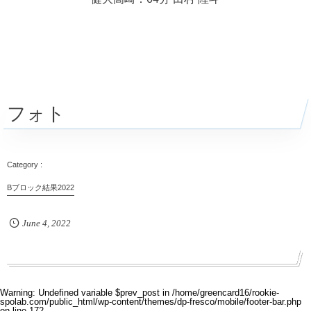
フォト
Bブロック結果2022
June
4
,
2022
Warning
: Undefined variable $prev_post in
/home/greencard16/rookie-
spolab.com/public_html/wp-content/themes/dp-fresco/mobile/footer-bar.php
on line
172