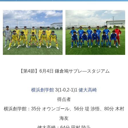
【第4節】6月4日
鎌倉鳩サブレ―スタジアム
横浜創学館
3(1-0,2-1)1
健大高崎
得点者
横浜創学館：35分 オウンゴール、56分 堤 涉悟、80分 木村
海友
健大高崎：64分 田村 陸斗